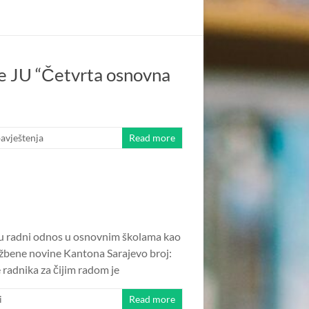
ke JU “Četvrta osnovna
avještenja
Read more
a u radni odnos u osnovnim školama kao
žbene novine Kantona Sarajevo broj:
e radnika za čijim radom je
i
Read more