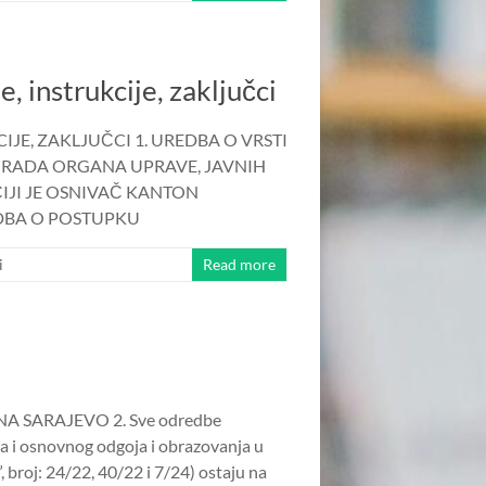
, instrukcije, zaključci
JE, ZAKLJUČCI 1. UREDBA O VRSTI
I RADA ORGANA UPRAVE, JAVNIH
IJI JE OSNIVAČ KANTON
UREDBA O POSTUPKU
i
Read more
 SARAJEVO 2. Sve odredbe
a i osnovnog odgoja i obrazovanja u
broj: 24/22, 40/22 i 7/24) ostaju na