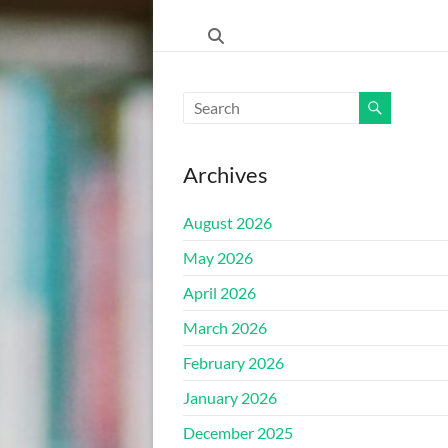
ŠKOLA"
HRASNICA
FEDERACIJA
BOSNE
I
Archives
HERCEGOVINE
–
August 2026
KANTON
SARAJEVO
May 2026
–
April 2026
OPĆINA
ILIDŽA
March 2026
SARAJEVO
February 2026
January 2026
December 2025