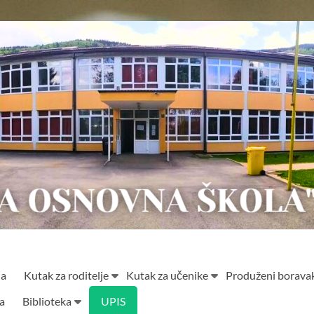
ja
Kutak za roditelje
Kutak za učenike
Produženi borava
ta
Biblioteka
UPIS