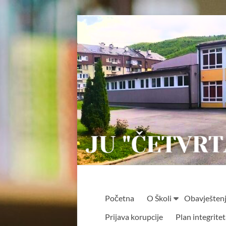
Skip
to
content
JU
Početna
O Školi
Obavješten
"ČETVRTA
Prijava korupcije
Plan integrite
OSNOVNA