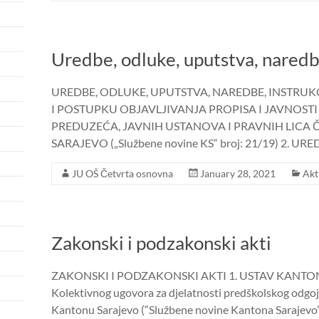
Uredbe, odluke, uputstva, naredbe
UREDBE, ODLUKE, UPUTSTVA, NAREDBE, INSTRUKCI
I POSTUPKU OBJAVLJIVANJA PROPISA I JAVNOST
PREDUZEĆA, JAVNIH USTANOVA I PRAVNIH LICA Č
SARAJEVO („Službene novine KS“ broj: 21/19) 2. 
JU OŠ Četvrta osnovna
January 28, 2021
Akt
Zakonski i podzakonski akti
ZAKONSKI I PODZAKONSKI AKTI 1. USTAV KANTONA
Kolektivnog ugovora za djelatnosti predškolskog odgoj
Kantonu Sarajevo (“Službene novine Kantona Sarajevo”, 