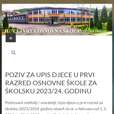
Skip
to
content
Menu
JU
"ČETVRTA
OSNOVNA
POZIV ZA UPIS DJECE U PRVI
ŠKOLA"
RAZRED OSNOVNE ŠKOLE ZA
HRASNICA
ŠKOLSKU 2023/24. GODINU
FEDERACIJA
BOSNE
Poštovani roditelji / staratelji, Upis djece u prvi razred za
I
školsku 2023/2024. godinu obavit će se u februaru od 1. 2.
HERCEGOVINE