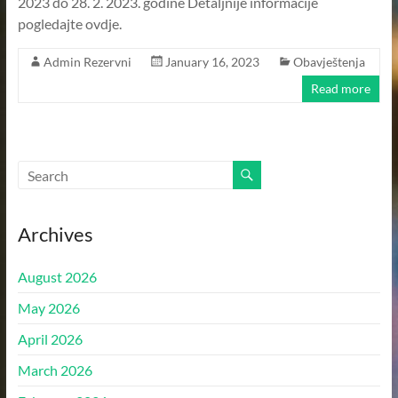
2023 do 28. 2. 2023. godine Detaljnije informacije
–
pogledajte ovdje.
KANTON
Admin Rezervni
January 16, 2023
Obavještenja
SARAJEVO
–
Read more
OPĆINA
ILIDŽA
SARAJEVO
Archives
August 2026
May 2026
April 2026
March 2026