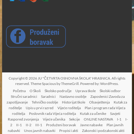
Copyright © 2026
JU "ČETVRTA OSNOVNA ŠKOLA" HRASNICA
. All rights
reserved. Theme
Spacious
by ThemeGrill. Powered by:
WordPress
.
Početna
O Školi
Školsko područje
Uprava škole
Školski odbor
Stručni saradnici
Saradnici
Nastavno osoblje
Zaposlenici Zavoda za
zapošljavanje
Tehničko osoblje
Historijat škole
Obavještenja
Kutak za
roditelje
Upis u prvi razred
Vijeće roditelja
Plan i program rada Vijeća
roditelja
Poslovnik rada Vijeća roditelja
Kutak za učenike
Savjeti
Raspored zvonjenja
Vijeće učenika
Sekcije
ONLINE NASTAVA
I-1
I-
2
II-1
II-2
III-1
Produženi boravak
Javne nabavke
Plan javnih
nabavki
Unos javnih nabavki
Propisi i akti
Zakonski i podzakonski akti