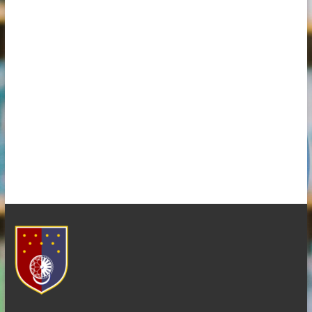
–
KANTON
SARAJEVO
–
OPĆINA
ILIDŽA
SARAJEVO