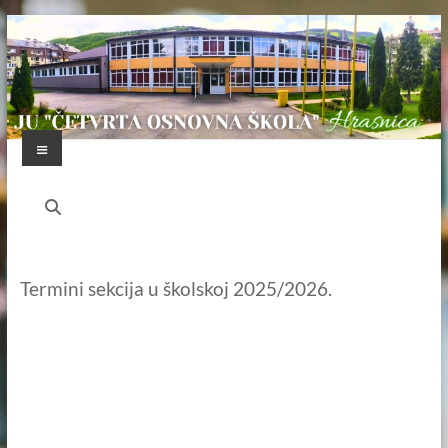
Skip
to
content
Menu
JU
"ČETVRTA
OSNOVNA
Termini sekcija u školskoj 2025/2026.
ŠKOLA"
HRASNICA
FEDERACIJA
BOSNE
I
HERCEGOVINE