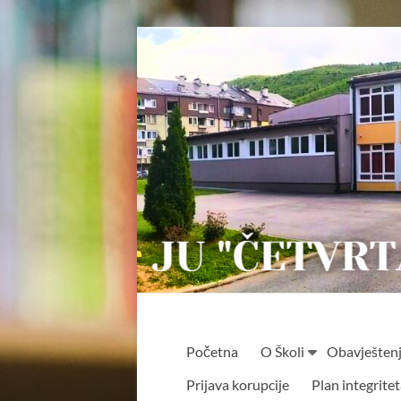
Skip
to
content
JU
Početna
O Školi
Obavješten
"ČETVRTA
Prijava korupcije
Plan integrite
OSNOVNA