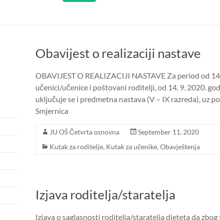
Obavijest o realizaciji nastave
OBAVIJEST O REALIZACIJI NASTAVE Za period od 14.9
učenici/učenice i poštovani roditelji, od 14. 9. 2020. 
uključuje se i predmetna nastava (V – IX razreda), uz po
Smjernica
JU OŠ Četvrta osnovna
September 11, 2020
Kutak za roditelje
,
Kutak za učenike
,
Obavještenja
Izjava roditelja/staratelja
Izjava o saglasnosti roditelja/staratelja djeteta da zbog