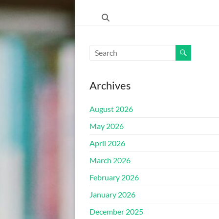
ŠKOLA"
HRASNICA
FEDERACIJA
BOSNE
I
Archives
HERCEGOVINE
–
August 2026
KANTON
SARAJEVO
May 2026
–
April 2026
OPĆINA
ILIDŽA
March 2026
SARAJEVO
February 2026
January 2026
December 2025