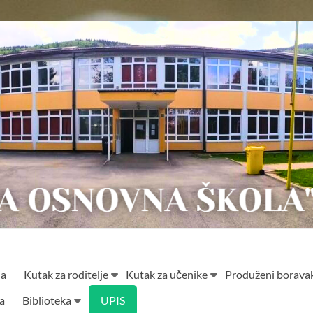
ja
Kutak za roditelje
Kutak za učenike
Produženi borava
ta
Biblioteka
UPIS