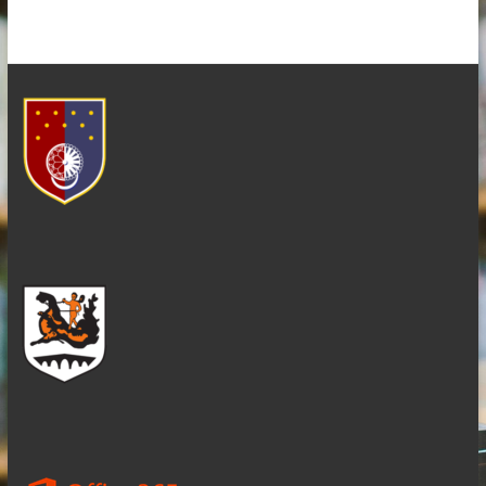
–
KANTON
SARAJEVO
–
OPĆINA
ILIDŽA
SARAJEVO