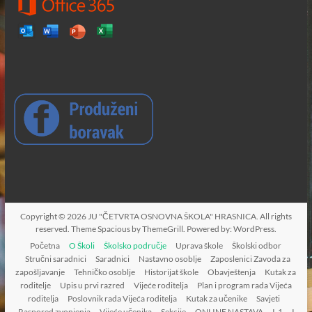
Copyright © 2026
JU "ČETVRTA OSNOVNA ŠKOLA" HRASNICA
. All rights
reserved. Theme
Spacious
by ThemeGrill. Powered by:
WordPress
.
Početna
O Školi
Školsko područje
Uprava škole
Školski odbor
Stručni saradnici
Saradnici
Nastavno osoblje
Zaposlenici Zavoda za
zapošljavanje
Tehničko osoblje
Historijat škole
Obavještenja
Kutak za
roditelje
Upis u prvi razred
Vijeće roditelja
Plan i program rada Vijeća
roditelja
Poslovnik rada Vijeća roditelja
Kutak za učenike
Savjeti
Raspored zvonjenja
Vijeće učenika
Sekcije
ONLINE NASTAVA
I-1
I-