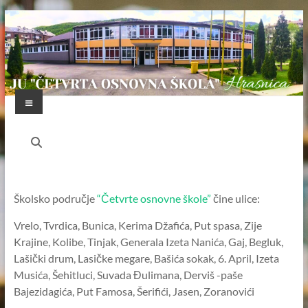
Skip
to
content
Menu
JU
"ČETVRTA
OSNOVNA
Školsko područje
“Četvrte osnovne škole”
čine ulice:
ŠKOLA"
Vrelo, Tvrdica, Bunica, Kerima Džafića, Put spasa, Zije
HRASNICA
Krajine, Kolibe, Tinjak, Generala Izeta Nanića, Gaj, Begluk,
FEDERACIJA
Lašički drum, Lasičke megare, Bašića sokak, 6. April, Izeta
BOSNE
Musića, Šehitluci, Suvada Đulimana, Derviš -paše
I
Bajezidagića, Put Famosa, Šerifići, Jasen, Zoranovići
HERCEGOVINE