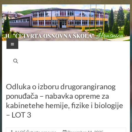
Skip
to
content
Menu
JU
"ČETVRTA
OSNOVNA
Odluka o izboru drugorangiranog
ŠKOLA"
ponuđača – nabavka opreme za
HRASNICA
kabinetehe hemije, fizike i biologije
FEDERACIJA
– LOT 3
BOSNE
I
HERCEGOVINE