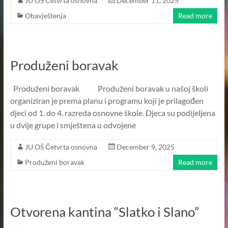
JU OŠ Četvrta osnovna
December 11, 2025
–
Obavještenja
Read more
KANTON
SARAJEVO
–
OPĆINA
Produženi boravak
ILIDŽA
SARAJEVO
Produženi boravak Produženi boravak u našoj školi
organiziran je prema planu i programu koji je prilagođen
djeci od 1. do 4. razreda osnovne škole. Djeca su podijeljena
u dvije grupe i smještena u odvojene
JU OŠ Četvrta osnovna
December 9, 2025
Produženi boravak
Read more
Otvorena kantina “Slatko i Slano”