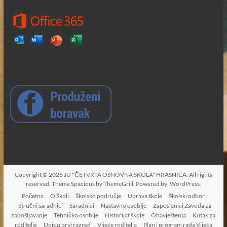
Copyright © 2026
JU "ČETVRTA OSNOVNA ŠKOLA" HRASNICA
. All rights
reserved. Theme
Spacious
by ThemeGrill. Powered by:
WordPress
.
Početna
O Školi
Školsko područje
Uprava škole
Školski odbor
Stručni saradnici
Saradnici
Nastavno osoblje
Zaposlenici Zavoda za
zapošljavanje
Tehničko osoblje
Historijat škole
Obavještenja
Kutak za
roditelje
Upis u prvi razred
Vijeće roditelja
Plan i program rada Vijeća