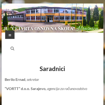
Skip
to
content
Menu
JU
"ČETVRTA
OSNOVNA
Saradnici
ŠKOLA"
HRASNICA
Berilo Ernad
,
sekretar
FEDERACIJA
“VORTT” d.o.o. Sarajevo,
agencija za računovodstvo
BOSNE
I
HERCEGOVINE