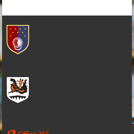
–
KANTON
SARAJEVO
–
OPĆINA
ILIDŽA
SARAJEVO