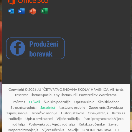
Copyright © 2026
JU "ČETVRTA OSNOVNA ŠKOLA" HRASNICA
. All rights
reserved. Theme
Spacious
by ThemeGrill. Powered by:
WordPress
.
Početna
O Školi
Školsko područje
Uprava škole
Školski odbor
Stručni saradnici
Saradnici
Nastavno osoblje
Zaposlenici Zavoda za
zapošljavanje
Tehničko osoblje
Historijat škole
Obavještenja
Kutak za
roditelje
Upis u prvi razred
Vijeće roditelja
Plan i program rada Vijeća
roditelja
Poslovnik rada Vijeća roditelja
Kutak za učenike
Savjeti
Raspored zvonjenja
Vijeće učenika
Sekcije
ONLINE NASTAVA
I-1
I-