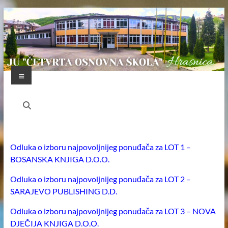
Skip
to
content
Menu
JU
"ČETVRTA
OSNOVNA
Odluka o izboru najpovoljnijeg ponuđača za LOT 1 –
ŠKOLA"
BOSANSKA KNJIGA D.O.O.
HRASNICA
Odluka o izboru najpovoljnijeg ponuđača za LOT 2 –
FEDERACIJA
SARAJEVO PUBLISHING D.D.
BOSNE
Odluka o izboru najpovoljnijeg ponuđača za LOT 3 – NOVA
I
DJEČIJA KNJIGA D.O.O.
HERCEGOVINE