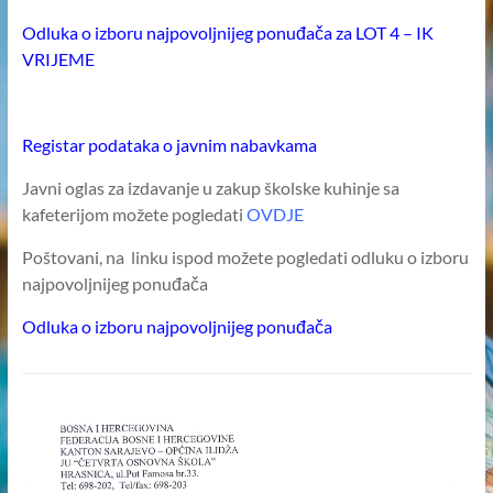
–
Odluka o izboru najpovoljnijeg ponuđača za LOT 4 – IK
KANTON
VRIJEME
SARAJEVO
–
OPĆINA
Registar podataka o javnim
nabavkama
ILIDŽA
SARAJEVO
Javni oglas za izdavanje u zakup školske kuhinje sa
kafeterijom možete pogledati
OVDJE
Poštovani, na linku ispod možete pogledati odluku o izboru
najpovoljnijeg ponuđača
Odluka o izboru najpovoljnijeg ponuđača