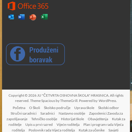
Copyright © 2026
JU "ČETVRTA OSNOVNA ŠKOLA" HRASNICA
. All rights
reserved. Theme
Spacious
by ThemeGrill. Powered by:
WordPress
.
Početna
O Školi
Školsko područje
Uprava škole
Školski odbor
Stručni saradnici
Saradnici
Nastavno osoblje
Zaposlenici Zavoda za
zapošljavanje
Tehničko osoblje
Historijat škole
Obavještenja
Kutak za
roditelje
Upis u prvi razred
Vijeće roditelja
Plan i program rada Vijeća
roditelja
Poslovnik rada Vijeća roditelja
Kutak za učenike
Savjeti