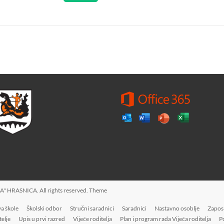
A" HRASNICA
. All rights reserved. Theme
a škole
Školski odbor
Stručni saradnici
Saradnici
Nastavno osoblje
Zaposl
telje
Upis u prvi razred
Vijeće roditelja
Plan i program rada Vijeća roditelja
P