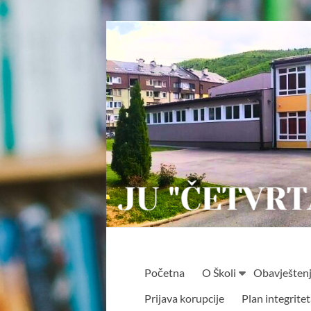
Skip
to
content
JU
Početna
O Školi
Obavješten
"ČETVRTA
Prijava korupcije
Plan integrite
OSNOVNA