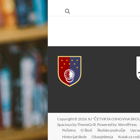
ŠKOLA"
HRASNICA
FEDERACIJA
BOSNE
I
HERCEGOVINE
–
KANTON
SARAJEVO
–
OPĆINA
ILIDŽA
SARAJEVO
Copyright © 2026
JU "ČETVRTA OSNOVNA ŠKOL
Spacious
by ThemeGrill. Powered by:
WordPress
.
Početna
O Školi
Školsko područje
Uprav
Historijat škole
Obavještenja
Kutak za rodi