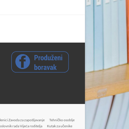
enici Zavoda za zapošljavanje
Tehničko osoblje
oslovnik rada Vijeća roditelja
Kutak za učenike