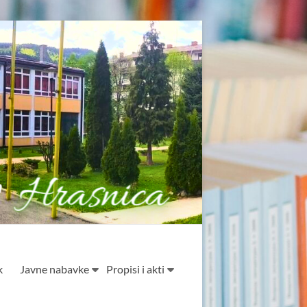
k
Javne nabavke
Propisi i akti