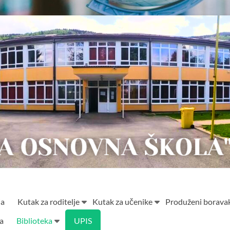
ja
Kutak za roditelje
Kutak za učenike
Produženi borava
ta
Biblioteka
UPIS