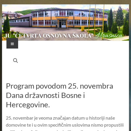
Skip
to
content
Menu
JU
"ČETVRTA
OSNOVNA
Program povodom 25. novembra
ŠKOLA"
Dana državnosti Bosne i
HRASNICA
Hercegovine.
FEDERACIJA
BOSNE
25. novembar je veoma značajan datum u historiji naše
I
domovine te i u ovim specifičnim uslovima nismo propustili
HERCEGOVINE