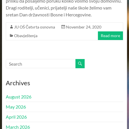
priliku da pošaljemo poruku koliko volimo svoju domovinu.
–
Dragi roditelji, učenici, prijatelji naše škole želimo vam
KANTON
sretan Dan državnosti Bosne i Hercegovine.
SARAJEVO
JU OŠ Četvrta osnovna
November 24, 2020
–
OPĆINA
Obavještenja
Read more
ILIDŽA
SARAJEVO
Archives
August 2026
May 2026
April 2026
March 2026