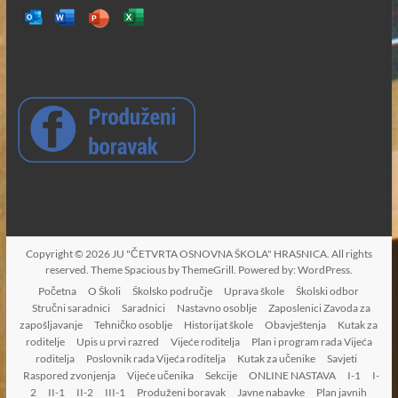
Copyright © 2026
JU "ČETVRTA OSNOVNA ŠKOLA" HRASNICA
. All rights
reserved. Theme
Spacious
by ThemeGrill. Powered by:
WordPress
.
Početna
O Školi
Školsko područje
Uprava škole
Školski odbor
Stručni saradnici
Saradnici
Nastavno osoblje
Zaposlenici Zavoda za
zapošljavanje
Tehničko osoblje
Historijat škole
Obavještenja
Kutak za
roditelje
Upis u prvi razred
Vijeće roditelja
Plan i program rada Vijeća
roditelja
Poslovnik rada Vijeća roditelja
Kutak za učenike
Savjeti
Raspored zvonjenja
Vijeće učenika
Sekcije
ONLINE NASTAVA
I-1
I-
2
II-1
II-2
III-1
Produženi boravak
Javne nabavke
Plan javnih