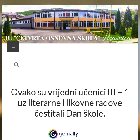
Skip
to
content
Menu
JU
"ČETVRTA
OSNOVNA
Ovako su vrijedni učenici III – 1
ŠKOLA"
uz literarne i likovne radove
HRASNICA
čestitali Dan škole.
FEDERACIJA
BOSNE
I
HERCEGOVINE