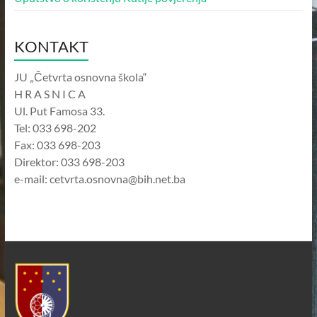
KONTAKT
JU „Četvrta osnovna škola“
H R A S N I C A
Ul. Put Famosa 33.
Tel: 033 698-202
Fax: 033 698-203
Direktor: 033 698-203
e-mail: cetvrta.osnovna@bih.net.ba