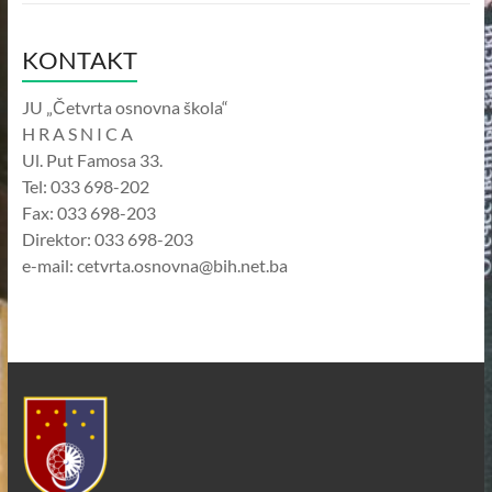
KONTAKT
JU „Četvrta osnovna škola“
H R A S N I C A
Ul. Put Famosa 33.
Tel: 033 698-202
Fax: 033 698-203
Direktor: 033 698-203
e-mail: cetvrta.osnovna@bih.net.ba