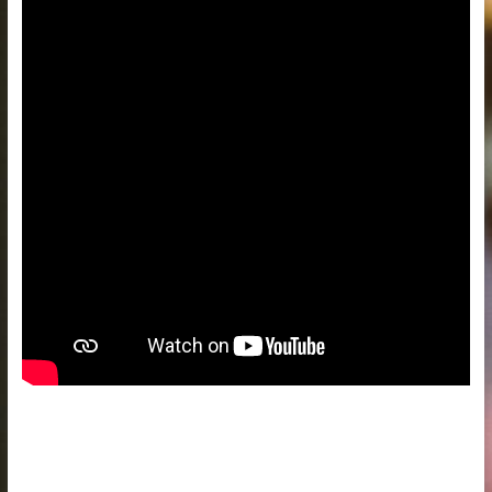
–
KANTON
SARAJEVO
–
OPĆINA
ILIDŽA
SARAJEVO