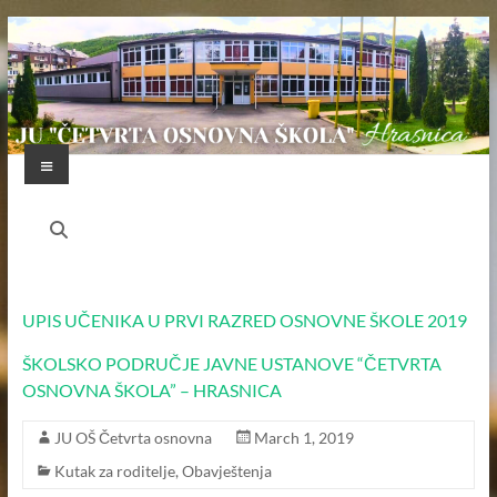
Skip
to
content
Menu
JU
"ČETVRTA
OSNOVNA
UPIS UČENIKA U PRVI RAZRED OSNOVNE ŠKOLE 2019
ŠKOLA"
ŠKOLSKO PODRUČJE JAVNE USTANOVE “ČETVRTA
HRASNICA
OSNOVNA ŠKOLA” – HRASNICA
FEDERACIJA
JU OŠ Četvrta osnovna
March 1, 2019
BOSNE
I
Kutak za roditelje
,
Obavještenja
HERCEGOVINE