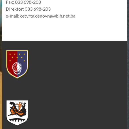
Fax: 033 698-203
Direktor: 033 698-203
e-mail: cetvrta.osnovna@bih.net.ba