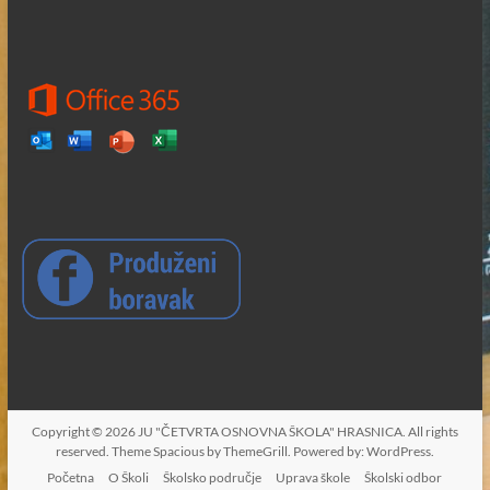
Copyright © 2026
JU "ČETVRTA OSNOVNA ŠKOLA" HRASNICA
. All rights
reserved. Theme
Spacious
by ThemeGrill. Powered by:
WordPress
.
Početna
O Školi
Školsko područje
Uprava škole
Školski odbor