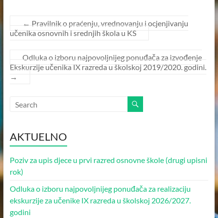
–
KANTON
←
Pravilnik o praćenju, vrednovanju i ocjenjivanju
učenika osnovnih i srednjih škola u KS
SARAJEVO
–
Odluka o izboru najpovoljnijeg ponuđača za izvođenje
OPĆINA
Ekskurzije učenika IX razreda u školskoj 2019/2020. godini.
ILIDŽA
→
SARAJEVO
AKTUELNO
Poziv za upis djece u prvi razred osnovne škole (drugi upisni
rok)
Odluka o izboru najpovoljnijeg ponuđača za realizaciju
ekskurzije za učenike IX razreda u školskoj 2026/2027.
godini