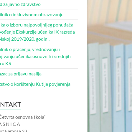
d za javno zdravstvo
ilnik o inkluzivnom obrazovanju
ka o izboru najpovoljnijeg ponuđača
zvođenje Ekskurzije učenika IX razreda
olskoj 2019/2020. godini.
ilnik o praćenju, vrednovanju i
njivanju učenika osnovnih i srednjih
a u KS
zac za prijavu nasilja
stvo o korištenju Kutije povjerenja
NTAKT
Četvrta osnovna škola“
A S N I C A
Put Famosa 33.