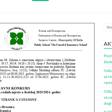
AK
Pozi
škole
Odlu
za re
razr
Odlu
za u
dogr
SUS