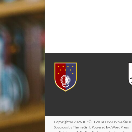
Copyright © 2026
JU "ČETVRTA OSNOVNA ŠKOL
Spacious
by ThemeGrill. Powered by:
WordPress
.