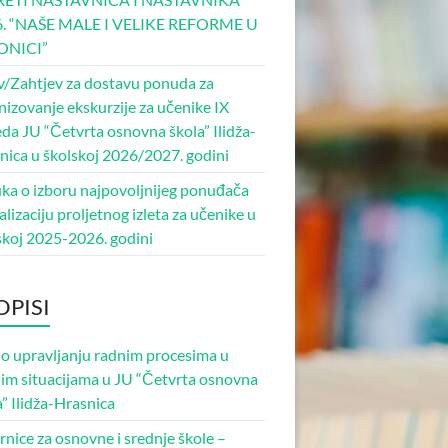
6. “NAŠE MALE I VELIKE REFORME U
ONICI”
v/Zahtjev za dostavu ponuda za
nizovanje ekskurzije za učenike IX
eda JU “Četvrta osnovna škola” Ilidža-
nica u školskoj 2026/2027. godini
ka o izboru najpovoljnijeg ponuđača
alizaciju proljetnog izleta za učenike u
skoj 2025-2026. godini
OPISI
 o upravljanju radnim procesima u
nim situacijama u JU “Četvrta osnovna
a” Ilidža-Hrasnica
rnice za osnovne i srednje škole –