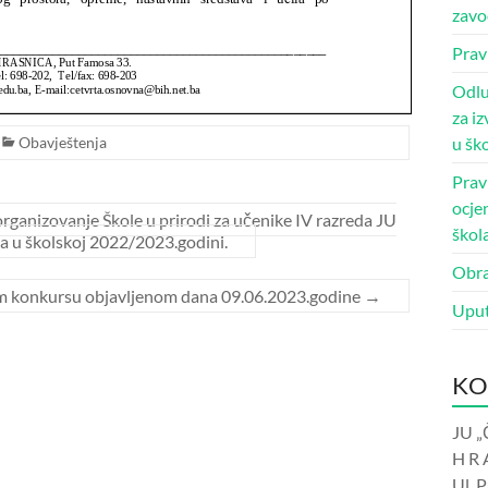
zavo
Prav
Odlu
za i
Obavještenja
u šk
Prav
ocje
organizovanje Škole u prirodi za učenike IV razreda JU
škol
a u školskoj 2022/2023.godini.
Obra
om konkursu objavljenom dana 09.06.2023.godine
→
Uput
KO
JU „
H R 
Ul. 