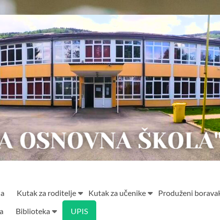
ja
Kutak za roditelje
Kutak za učenike
Produženi borava
ta
Biblioteka
UPIS