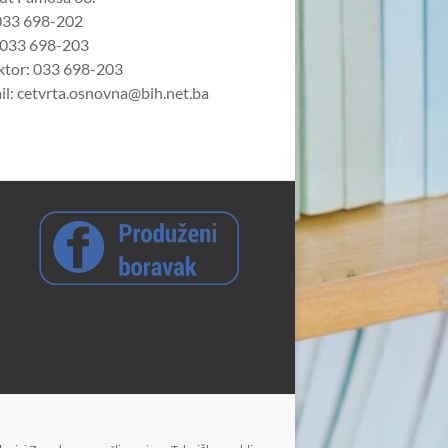
 033 698-202
 033 698-203
ktor: 033 698-203
il: cetvrta.osnovna@bih.net.ba