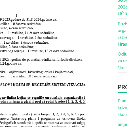
202
UČI
Pozi
orga
razr
Hras
Odlu
za re
škol
PR
Plan
kriz
škol
Smje