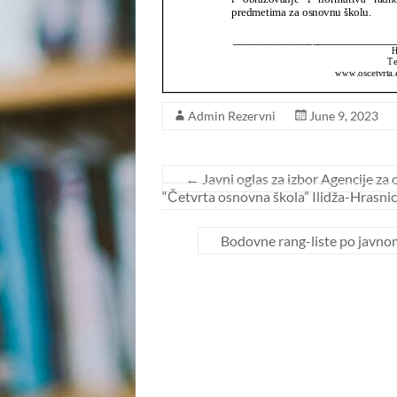
Admin Rezervni
June 9, 2023
←
Javni oglas za izbor Agencije za 
“Četvrta osnovna škola” Ilidža-Hrasnic
Bodovne rang-liste po javn