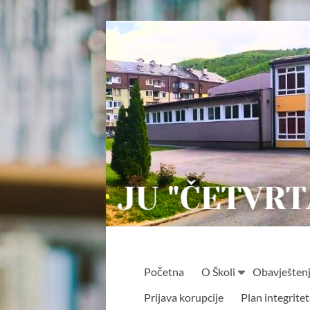
Skip
to
content
JU
Početna
O Školi
Obavješten
"ČETVRTA
Prijava korupcije
Plan integrite
OSNOVNA