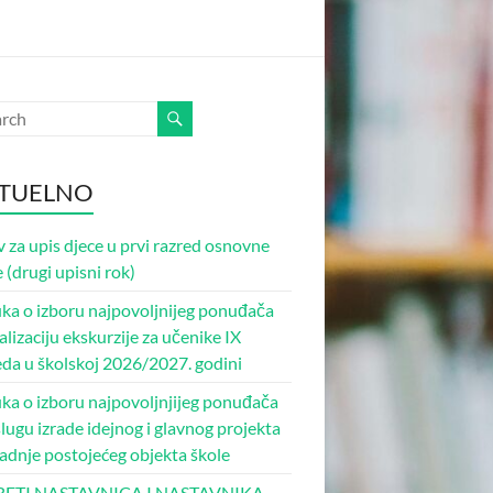
TUELNO
v za upis djece u prvi razred osnovne
 (drugi upisni rok)
ka o izboru najpovoljnijeg ponuđača
alizaciju ekskurzije za učenike IX
eda u školskoj 2026/2027. godini
ka o izboru najpovoljnjijeg ponuđača
slugu izrade idejnog i glavnog projekta
adnje postojećeg objekta škole
RETI NASTAVNICA I NASTAVNIKA