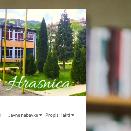
k
Javne nabavke
Propisi i akti